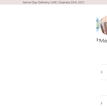
Same Day Delivery UAE | Express DHL GCC
Zelens
Votary
Alpha-
Me
H