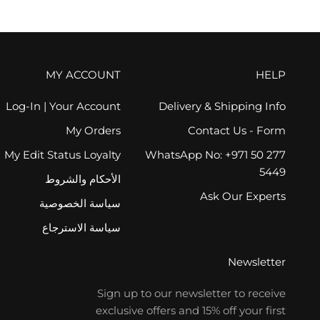
MY ACCOUNT
HELP
Log-In | Your Account
Delivery & Shipping Info
My Orders
Contact Us - Form
My Edit Status Loyalty
WhatsApp No: +971 50 277
5449
الأحكام والشروط
Ask Our Experts
سياسة الخصوصية
سياسة الاسترجاع
Newsletter
Sign up to our newsletter to receive
exclusive offers and 15% off your first