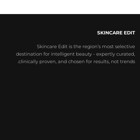
SKINCARE EDIT
Skincare Edit is the region’s most selective
destination for intelligent beauty - expertly curated,
clinically proven, and chosen for results, not trends.