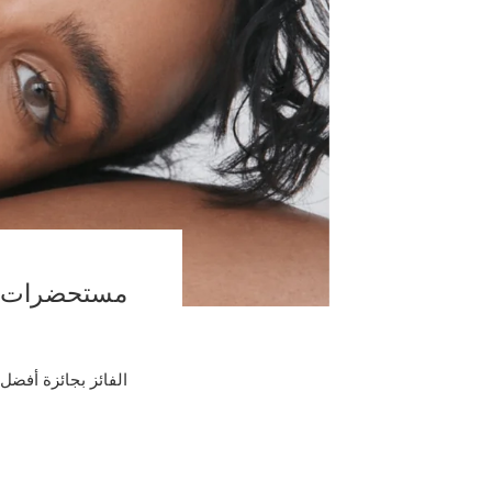
مستحضرات ت
الفائز بجائزة أفضل عل