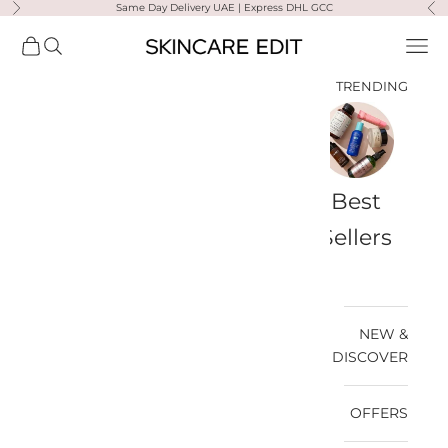
لتخطي إلى المحتوى
Same Day Delivery UAE | Express DHL GCC
السابق
التال
Skincare Edit
فتح قائمة التنقل
فتح البحث
فتح سلة
TRENDING
a-
Travel
Best
Medik8
Ultra
Summer
Bags
Sellers
Violette
Ready
SPF
NEW &
DISCOVER
OFFERS