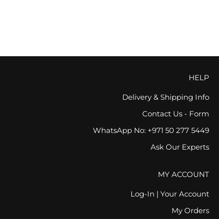
150ml
120ml
السعر بعد الخصم
السعر بعد الخصم
AED 120.00
AED 135.00
(1)
FREE GIFT
FREE GIFT
HELP
Delivery & Shipping Info
Contact Us - Form
WhatsApp No: +971 50 277 5449
Ask Our Experts
MY ACCOUNT
Log-In | Your Account
My Orders