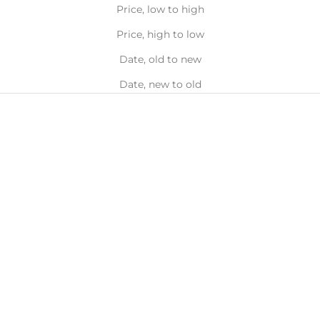
Price, low to high
Price, high to low
Date, old to new
Date, new to old
Body
Hero
إضافة إلى السلة
إضافة إلى السلة
ALPHA H
ALPHA H
Alpha-H Daily Dose
Alpha-H Retinol Reboot
Multivitamin Body Serum,
Exfoliating Body Treatment,