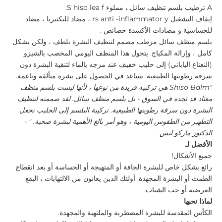
A
ترطيب
بلسم تنظيف سائل
، مملوء
f.
lea
hiso
S
إيقاف التشغيل
y
-inflammator
anti
rs
، مضاد للبكتيريا
،
مضاد
للحساسية
و
مضادات الأكسدة
خصائص
.
بلسم منظف سائل مرطب مصمم لتنظيف البشرة بلطف ، ولكن بشكل
كامل ، وإزالة المكياج. يتحول هذا المنظف اليومي المخصب بالشيزو
(النعناع الياباني) إلى حليب خفيف عند مزجه بالماء لتنقية البشرة دون
سرقة رطوبتها الطبيعية. يساعد في الحصول على بشرة متألقة وناعمة.
"Shiso Balm هي تركيبة فريدة من نوعها ، لأنها ليست بلسم منظف
معتاد قد تجده في السوق - بل بلسم منظف سائل. لقد صممته لتنظيف
البشرة دون سرقة رطوبتها الطبيعية. تركيبة البلسم إلى الحليب تجعل
التطهير من الطقوس اليومية ، وهو أمر بالغ الأهمية لبشرة صحية. " -
الدكتور ماركو لنس
الأفضل لـ
جميع الأشكال!
رائع بشكل خاص للبشرة الجافة أو المتهيجة أو الحساسة أو بعد انقطاع
الطمث أو البشرة المجهدة. أولئك الذين يعانون من الالتهابات ، البقع
العرضية أو حب الشباب.
لماذا نحبها
الكأس المقدسة للبشرة المضطربة والملتهبة والمجهدة.