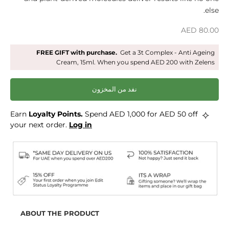
else.
السعر بعد الخصم
AED 80.00
FREE GIFT with purchase.
Get a 3t Complex - Anti Ageing
Cream, 15ml. When you spend AED 200 with Zelens
نفد من المخزون
⟡
Loyalty Points.
Spend AED 1,000 for AED 50 off
Earn
your next order.
Log in
ABOUT THE PRODUCT