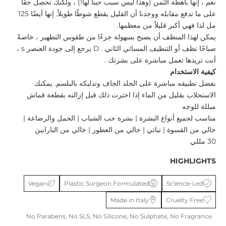
نعم ، إنها باهظة الثمن (وهذا ليس سبب حبنا لها!) ، ولكنك تحصل حقًا
على ما تدفع مقابله ووجدنا أن القليل يقطع شوطًا طويلاً. إنها أيضًا 125
مل لذا فهي أكبر قليلاً من معظمها.
يمكن لهذا المنظف
أن يصبح بسهولة جزءًا من طقوس التطهير ، خاصةً
صباحًا
نظف
أو التنظيف المسائي الثاني
.
D
يرجع إلى جودة
العنصر
s ،
أنت
تريدها
تعمل مباشرة على بشرتك
.
كيفية الاستخدام
نفضل تطبيقه مباشرة على الجلد الجاف وتدليكه بالبلسم. يمكنك
الاستحلاب بقليل من الماء إذا اخترت ذلك قبل إزالته بقطعة قماش
مبللة للوجه
مناسب لجميع أنواع البشرة | بشرة حب الشباب | الحمل والرضاعة |
خالي من القسوة | نباتي | خالي من العطور | خالي من البارابين
30 مللي
HIGHLIGHTS
Vegan
Plastic Surgeon Formulated
Science-Led
Made in Italy
Cruelty Free
No Parabens, No SLS, No Silicone, No Sulphate, No Fragrance