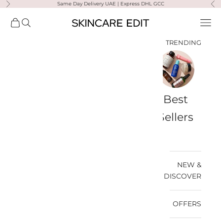
لتخطي إلى المحتوى
Same Day Delivery UAE | Express DHL GCC
السابق
التال
Skincare Edit
فتح قائمة التنقل
فتح البحث
فتح سلة
TRENDING
a-
Travel
Best
Medik8
Ultra
Summer
Bags
Sellers
Violette
Ready
SPF
NEW &
DISCOVER
OFFERS