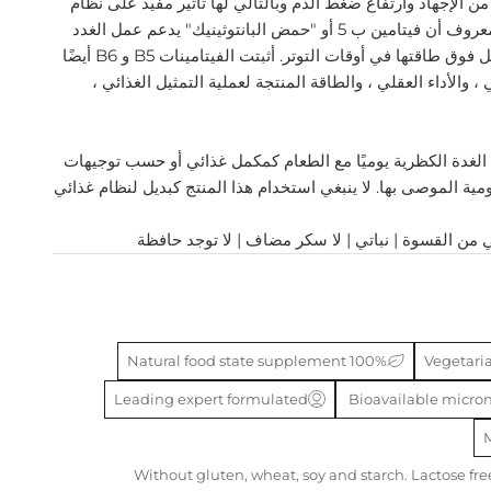
ماية من الإجهاد وارتفاع ضغط الدم وبالتالي لها تأثير مفيد على نظام
القلب والأوعية الدموية. من المعروف أن فيتامين ب 5 أو "حمض البانتوثينيك" يدعم عمل الغدد
الكظرية ، والتي تميل إلى العمل فوق طاقتها في أوقات التوتر. أثبتت الفيتامينات B5 و B6 أيضًا
 والأداء العقلي ، والطاقة المنتجة لعملية التمثيل الغذائي ،
الغدة الكظرية يوميًا مع الطعام كمكمل غذائي أو حسب توجيهات
ومية الموصى بها. لا ينبغي استخدام هذا المنتج كبديل لنظام غذائي
 من القسوة | نباتي | لا سكر مضاف
| لا توجد حافظة
100% Natural food state supplement
Leading expert formulated
Bioavailable micron
Without gluten, wheat, soy and starch. Lactose free. 