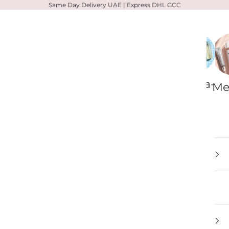
Same Day Delivery UAE | Express DHL GCC
Zelens
Votary
Alpha-
Me
H