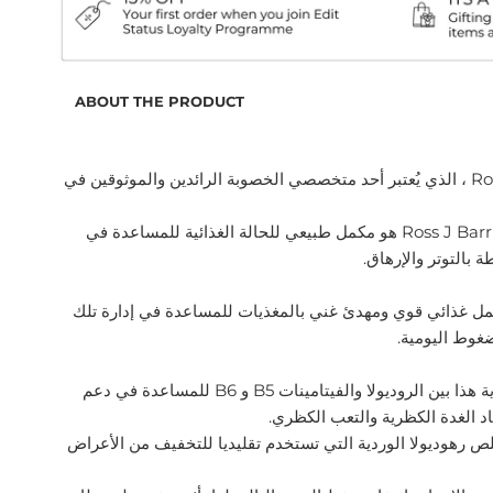
ABOUT THE PRODUCT
تم تطويره بواسطة Ross J. Barr ، الذي يُعتبر أحد متخصصي الخصوبة الرائدين والموثوقين في
Ross J Barr's Adrenal Calm Formula هو مكمل طبيعي للحالة الغذائية للمساعدة في
 بالتوتر والإرهاق.
Adrenal C هو مكمل غذائي قوي ومهدئ غني بالمغذيات للمساعدة في إدارة تلك
ضغوط اليومية.
يجمع مكمل تهدئة الغدة الكظرية هذا بين الروديولا والفيتامينات B5 و B6 للمساعدة في دعم
اد الغدة الكظرية والتعب الكظري.
ص رهوديولا الوردية التي تستخدم تقليديا للتخفيف من الأعراض