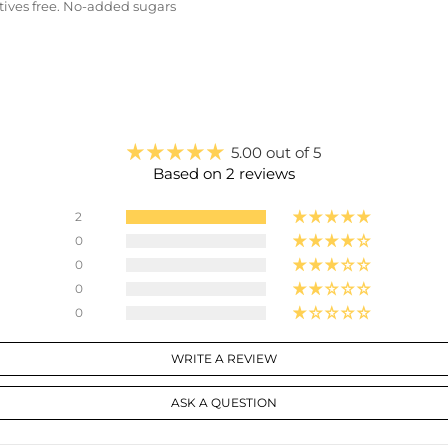
tives free. No-added sugars.
5.00 out of 5
Based on 2 reviews
2
0
0
0
0
WRITE A REVIEW
ASK A QUESTION