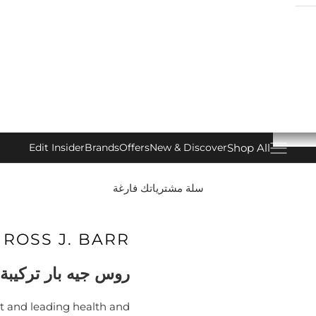
Shop All
Edit Insider
Brands
Offers
New & Discover
فتح قائمة التنقل
سلة مشترياتك فارغة
ROSS J. BARR
روس جيه بار تركيبة 
st and leading health and